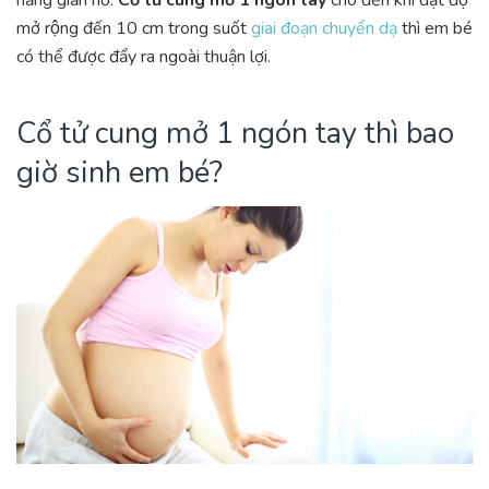
năng giản nở.
Cổ tử cung mở 1 ngón tay
cho đến khi đạt độ
mở rộng đến 10 cm trong suốt
giai đoạn chuyển dạ
thì em bé
có thể được đẩy ra ngoài thuận lợi.
Cổ tử cung mở 1 ngón tay thì bao
giờ sinh em bé?