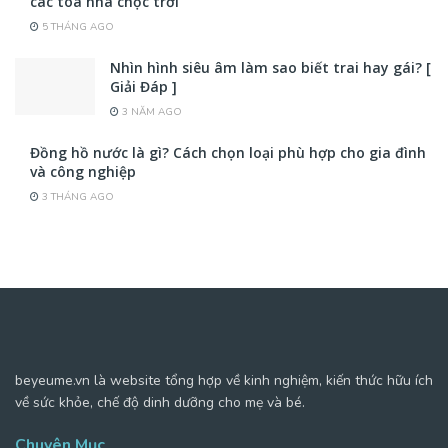
các tòa nhà chọc trời
5 THÁNG AGO
Nhìn hình siêu âm làm sao biết trai hay gái? [
Giải Đáp ]
3 NĂM AGO
Đồng hồ nước là gì? Cách chọn loại phù hợp cho gia đình
và công nghiệp
3 THÁNG AGO
beyeume.vn là website tổng hợp về kinh nghiệm, kiến thức hữu ích
về sức khỏe, chế độ dinh dưỡng cho mẹ và bé.
Chuyên Mục