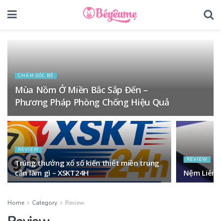
CHĂM SÓC BÉ
Mùa Nồm Ở Miền Bắc Sắp Đến –
Phương Pháp Phòng Chống Hiệu Quả
REVIEW
REVIEW
Trúng thưởng xổ số kiến thiết miền trung
cần làm gì – XSKT24H
Nệm Liên 
Home
Category
Review