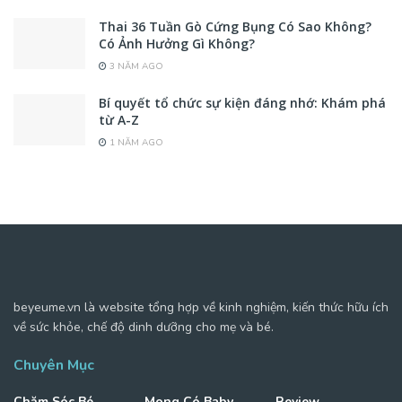
Thai 36 Tuần Gò Cứng Bụng Có Sao Không?
Có Ảnh Hưởng Gì Không?
3 NĂM AGO
Bí quyết tổ chức sự kiện đáng nhớ: Khám phá
từ A-Z
1 NĂM AGO
beyeume.vn là website tổng hợp về kinh nghiệm, kiến thức hữu ích
về sức khỏe, chế độ dinh dưỡng cho mẹ và bé.
Chuyên Mục
Chăm Sóc Bé
Mong Có Baby
Review