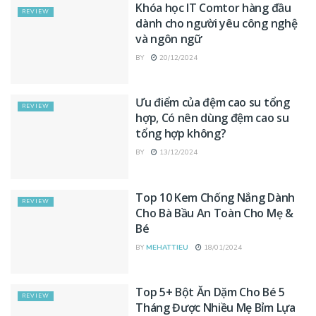
Khóa học IT Comtor hàng đầu
REVIEW
dành cho người yêu công nghệ
và ngôn ngữ
BY
20/12/2024
Ưu điểm của đệm cao su tổng
REVIEW
hợp, Có nên dùng đệm cao su
tổng hợp không?
BY
13/12/2024
Top 10 Kem Chống Nắng Dành
REVIEW
Cho Bà Bầu An Toàn Cho Mẹ &
Bé
BY
MEHATTIEU
18/01/2024
Top 5+ Bột Ăn Dặm Cho Bé 5
REVIEW
Tháng Được Nhiều Mẹ Bỉm Lựa