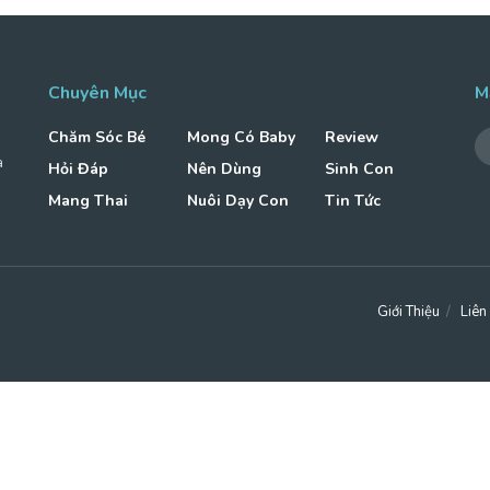
Chuyên Mục
M
Chăm Sóc Bé
Mong Có Baby
Review
à
Hỏi Đáp
Nên Dùng
Sinh Con
Mang Thai
Nuôi Dạy Con
Tin Tức
Giới Thiệu
Liên