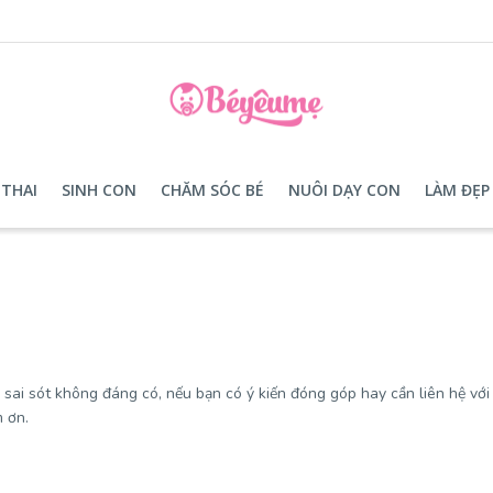
THAI
SINH CON
CHĂM SÓC BÉ
NUÔI DẠY CON
LÀM ĐẸP
c sai sót không đáng có, nếu bạn có ý kiến đóng góp hay cần liên hệ vớ
 ơn.