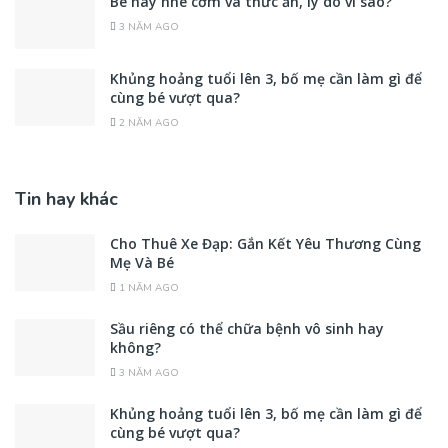
Bé hay nhè cơm và thức ăn, lý do vì sao?
3 NĂM AGO
Khủng hoảng tuổi lên 3, bố mẹ cần làm gì để
cùng bé vượt qua?
2 NĂM AGO
Tin hay khác
Cho Thuê Xe Đạp: Gắn Kết Yêu Thương Cùng
Mẹ Và Bé
1 NĂM AGO
Sầu riêng có thể chữa bệnh vô sinh hay
không?
3 NĂM AGO
Khủng hoảng tuổi lên 3, bố mẹ cần làm gì để
cùng bé vượt qua?