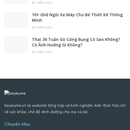
2 NĂM AGO
10+ Ghế Ngồi Xe Máy Cho Bé Thiết Kế Thông
Minh
3 NĂM AGO
Thai 36 Tuần Gò Cứng Bụng Có Sao Không?
Có Ảnh Hưởng Gì Không?
3 NĂM AGO
beyeume.vn là website tổng hợp về kinh nghiệm, kiến thức hữu ích
về sức khỏe, chế độ dinh dưỡng cho mẹ và bé.
Chuyên Mục