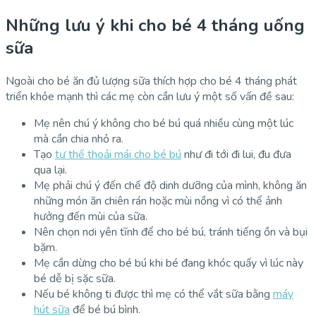
Những lưu ý khi cho bé 4 tháng uống
sữa
Ngoài cho bé ăn đủ lượng sữa thích hợp cho bé 4 tháng phát
triển khỏe mạnh thì các mẹ còn cần lưu ý một số vấn đề sau:
Mẹ nên chú ý không cho bé bú quá nhiều cùng một lúc
mà cần chia nhỏ ra.
Tạo
tư thế thoải mái cho bé bú
như đi tới đi lui, đu đưa
qua lại.
Mẹ phải chú ý đến chế độ dinh dưỡng của mình, không ăn
những món ăn chiên rán hoặc mùi nồng vì có thể ảnh
hưởng đến mùi của sữa.
Nên chọn nơi yên tĩnh để cho bé bú, tránh tiếng ồn và bụi
bặm.
Mẹ cần dừng cho bé bú khi bé đang khóc quấy vì lúc này
bé dễ bị sặc sữa.
Nếu bé không ti được thì mẹ có thể vắt sữa bằng
máy
hút sữa
để bé bú bình.