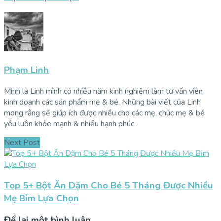
Phạm Linh
Mình là Linh mình có nhiều năm kinh nghiệm làm tư vấn viên
kinh doanh các sản phẩm mẹ & bé. Những bài viết của Linh
mong rằng sẽ giúp ích được nhiều cho các mẹ, chúc mẹ & bé
yêu luôn khỏe mạnh & nhiều hạnh phúc.
Next Post
Top 5+ Bột Ăn Dặm Cho Bé 5 Tháng Được Nhiều
Mẹ Bỉm Lựa Chọn
Để lại một bình luận