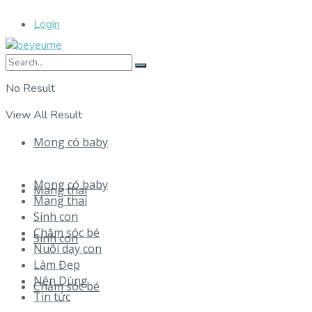
Login
No Result
View All Result
Mong có baby
Mong có baby
Mang thai
Mang thai
Sinh con
Chăm sóc bé
Sinh con
Nuôi dạy con
Làm Đẹp
Nên Dùng
Chăm sóc bé
Tin tức