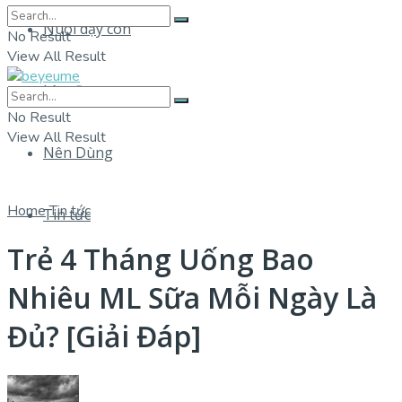
Nuôi dạy con
No Result
View All Result
Làm Đẹp
No Result
View All Result
Nên Dùng
Home
Tin tức
Tin tức
Trẻ 4 Tháng Uống Bao
Nhiêu ML Sữa Mỗi Ngày Là
Đủ? [Giải Đáp]