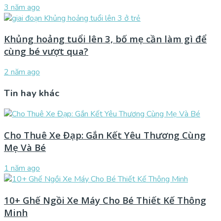
3 năm ago
Khủng hoảng tuổi lên 3, bố mẹ cần làm gì để
cùng bé vượt qua?
2 năm ago
Tin hay khác
Cho Thuê Xe Đạp: Gắn Kết Yêu Thương Cùng
Mẹ Và Bé
1 năm ago
10+ Ghế Ngồi Xe Máy Cho Bé Thiết Kế Thông
Minh