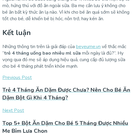
mò, hứng thú với đồ ăn ngoài sữa. Ba mẹ cần lưu ý không cho
bé ăn bất kỳ thức ăn lạ nào. Vì khi cho bé ăn quá sớm sẽ không
tốt cho bé, dễ khiến bé bị hóc, nôn trớ, hay kén ăn.
Kết luận
Những thông tin trên là giải đáp của
beyeume.vn
về thắc mắc
“
trẻ 4 tháng uống bao nhiêu ml sữa
mỗi ngày là đủ?”. Hy
vọng qua đó mẹ sẽ áp dụng hiệu quả, cung cấp đủ lượng sữa
cho bé 4 tháng phát triển khỏe mạnh.
Previous Post
Trẻ 4 Tháng Ăn Dặm Được Chưa? Nên Cho Bé Ăn
Dặm Bột Gì Khi 4 Tháng?
Next Post
Top 5+ Bột Ăn Dặm Cho Bé 5 Tháng Được Nhiều
Mẹ Bỉm Lựa Chọn