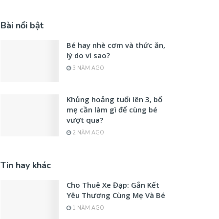
Bài nổi bật
Bé hay nhè cơm và thức ăn,
lý do vì sao?
3 NĂM AGO
Khủng hoảng tuổi lên 3, bố
mẹ cần làm gì để cùng bé
vượt qua?
2 NĂM AGO
Tin hay khác
Cho Thuê Xe Đạp: Gắn Kết
Yêu Thương Cùng Mẹ Và Bé
1 NĂM AGO