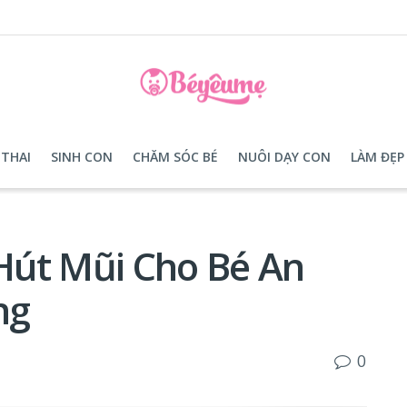
THAI
SINH CON
CHĂM SÓC BÉ
NUÔI DẠY CON
LÀM ĐẸP
Hút Mũi Cho Bé An
ng
0