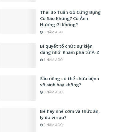
Thai 36 Tuần Gò Cứng Bụng
Có Sao Không? Có Ảnh
Hưởng Gì Không?
3 NĂM AGO
Bí quyết tổ chức sự kiện
đáng nhớ: Khám phá từ A-Z
1 NĂM AGO
Sầu riêng có thể chữa bệnh
vô sinh hay không?
3 NĂM AGO
Bé hay nhè cơm và thức ăn,
lý do vì sao?
3 NĂM AGO