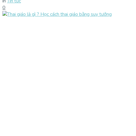
in
Tin tức
0