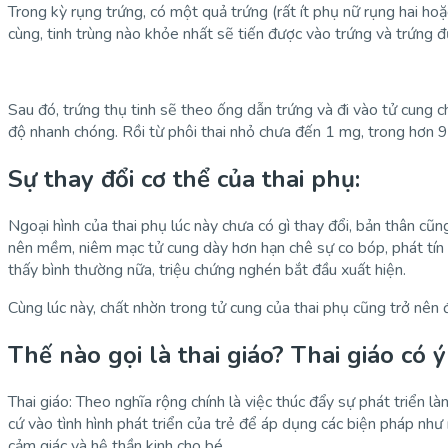
Trong kỳ rụng trứng, có một quả trứng (rất ít phụ nữ rụng hai hoặ
cùng, tinh trùng nào khỏe nhất sẽ tiến được vào trứng và trứng đ
Sau đó, trứng thụ tinh sẽ theo ống dẫn trứng và đi vào tử cung ch
độ nhanh chóng. Rồi từ phôi thai nhỏ chưa đến 1 mg, trong hơn 9
Sự thay đổi cơ thể của thai phụ:
Ngoại hình của thai phụ lúc này chưa có gì thay đổi, bản thân cũ
nên mềm, niêm mạc tử cung dày hơn hạn chê sự co bóp, phát tín h
thấy bình thường nữa, triệu chứng nghén bắt đầu xuất hiện.
Cùng lúc này, chất nhờn trong tử cung của thai phụ cũng trở nên đ
Thế nào gọi là thai giáo? Thai giáo có 
Thai giáo: Theo nghĩa rộng chính là việc thúc đẩy sự phát triển l
cứ vào tình hình phát triển của trẻ để áp dụng các biện pháp nh
cảm giác và hệ thần kinh cho bé.