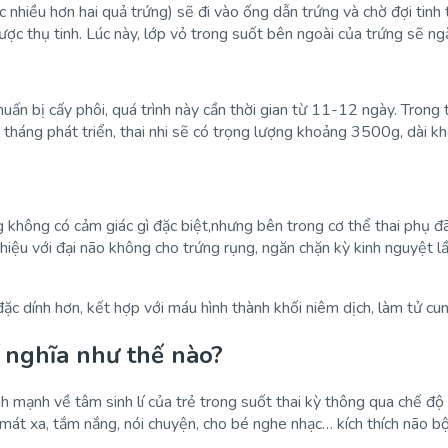
c nhiều hơn hai quả trứng) sẽ đi vào ống dẫn trứng và chờ đợi tinh
ược thụ tinh. Lúc này, lớp vỏ trong suốt bên ngoài của trứng sẽ ng
uấn bị cấy phôi, quá trình này cần thời gian từ 11-12 ngày. Trong th
 tháng phát triển, thai nhi sẽ có trọng lượng khoảng 3500g, dài 
ng không có cảm giác gì đặc biệt,nhưng bên trong cơ thể thai phụ đã
iệu với đại não không cho trứng rụng, ngăn chặn kỳ kinh nguyệt lầ
ặc dính hơn, kết hợp với máu hình thành khối niêm dịch, làm tử cun
ý nghĩa như thế nào?
ành mạnh về tâm sinh lí của trẻ trong suốt thai kỳ thông qua chế độ
ư mát xa, tắm nắng, nói chuyện, cho bé nghe nhạc… kích thích não b