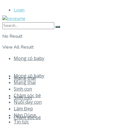
Login
No Result
View All Result
Mong có baby
Mong có baby
Mang thai
Mang thai
Sinh con
Chăm sóc bé
Sinh con
Nuôi dạy con
Làm Đẹp
Nên Dùng
Chăm sóc bé
Tin tức