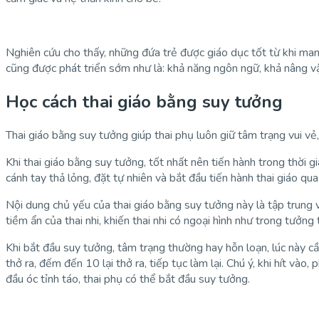
Nghiên cứu cho thấy, những đứa trẻ được giáo dục tốt từ khi man
cũng được phát triển sớm như là: khả năng ngôn ngữ, khả nâng 
Học cách thai giáo bằng suy tưởng
Thai giáo bằng suy tưởng giúp thai phụ luôn giữ tâm trạng vui vẻ,
Khi thai giáo bằng suy tưởng, tốt nhất nên tiến hành trong thời gi
cánh tay thả lỏng, đặt tự nhiên và bắt đầu tiến hành thai giáo qu
Nội dung chủ yếu của thai giáo bằng suy tưởng này là tập trung v
tiềm ẩn của thai nhi, khiến thai nhi có ngoại hình như trong tưởn
Khi bắt đầu suy tưởng, tâm trạng thường hay hỗn loạn, lúc này cần
thở ra, đếm đến 10 lại thở ra, tiếp tục làm lại. Chú ý, khi hít vào
đầu óc tỉnh táo, thai phụ có thể bắt đầu suy tưởng.