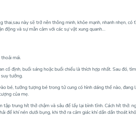
g thai,sau này sẽ trở nên thông minh, khỏe mạnh, nhanh nhẹn, có t
vận động và sự mẫn cảm với các sự vật xung quanh…
 thoải mái.
an cố định, buổi sáng hoặc buổi chiểu là thích hợp nhất. Sau đó, tìm
a suy tưởng.
ào bé, tưởng tượng bé trong tử cung có hình dáng thế nào, đang làm
g tượng của mẹ.
 tập trung hít thở chậm và sâu để lấy lại bình tĩnh. Cách hít thở: 
, phải để khí nén dưới bụng, khi thở ra cảm giác khí dần dần thoát kh