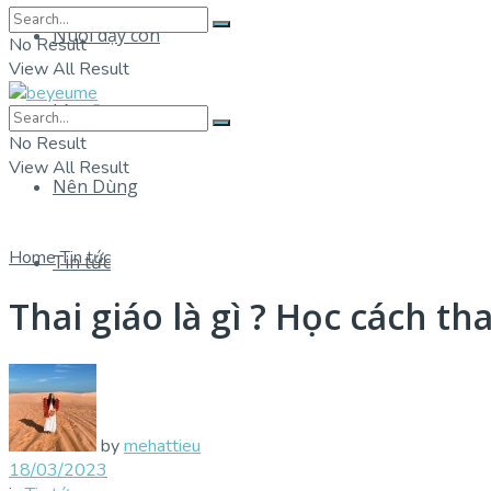
Nuôi dạy con
No Result
View All Result
Làm Đẹp
No Result
View All Result
Nên Dùng
Home
Tin tức
Tin tức
Thai giáo là gì ? Học cách t
by
mehattieu
18/03/2023