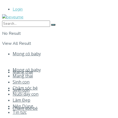
Login
No Result
View All Result
Mong có baby
Mong có baby
Mang thai
Mang thai
Sinh con
Chăm sóc bé
Sinh con
Nuôi dạy con
Làm Đẹp
Nên Dùng
Chăm sóc bé
Tin tức