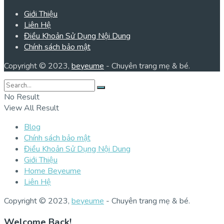
Giới Thiệu
Liên Hệ
Điều Khoản Sử Dụng Nội Dung
Chính sách bảo mật
Copyright © 2023,
beyeume
- Chuyên trang mẹ & bé.
No Result
View All Result
Blog
Chính sách bảo mật
Điều Khoản Sử Dụng Nội Dung
Giới Thiệu
Home Beyeume
Liên Hệ
Copyright © 2023,
beyeume
- Chuyên trang mẹ & bé.
Welcome Back!