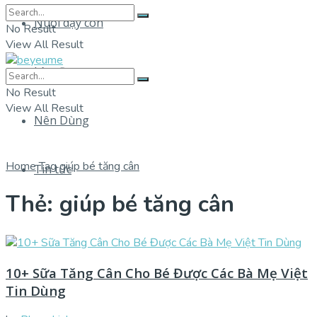
Nuôi dạy con
No Result
View All Result
Làm Đẹp
No Result
View All Result
Nên Dùng
Home
Tag
giúp bé tăng cân
Tin tức
Thẻ:
giúp bé tăng cân
10+ Sữa Tăng Cân Cho Bé Được Các Bà Mẹ Việt
Tin Dùng