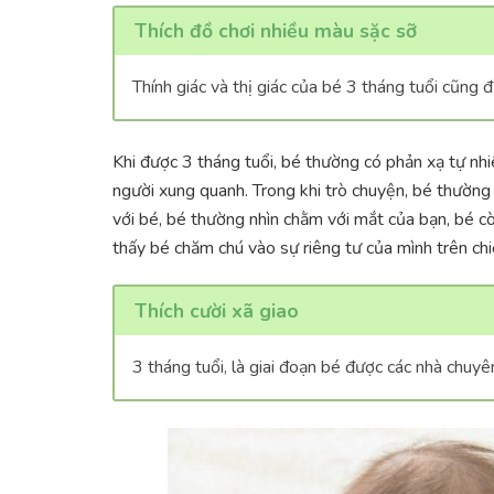
Thích đồ chơi nhiều màu sặc sỡ
Thính giác và thị giác của bé 3 tháng tuổi cũng đư
Khi được 3 tháng tuổi, bé thường có phản xạ tự nh
người xung quanh. Trong khi trò chuyện, bé thườn
với bé, bé thường nhìn chằm với mắt của bạn, bé c
thấy bé chăm chú vào sự riêng tư của mình trên chi
Thích cười xã giao
3 tháng tuổi, là giai đoạn bé được các nhà chuyên