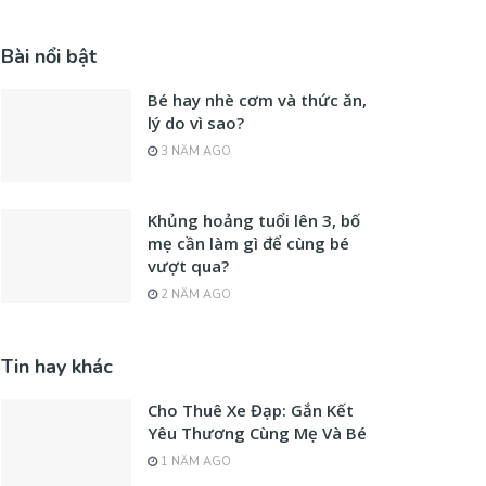
Bài nổi bật
Bé hay nhè cơm và thức ăn,
lý do vì sao?
3 NĂM AGO
Khủng hoảng tuổi lên 3, bố
mẹ cần làm gì để cùng bé
vượt qua?
2 NĂM AGO
Tin hay khác
Cho Thuê Xe Đạp: Gắn Kết
Yêu Thương Cùng Mẹ Và Bé
1 NĂM AGO