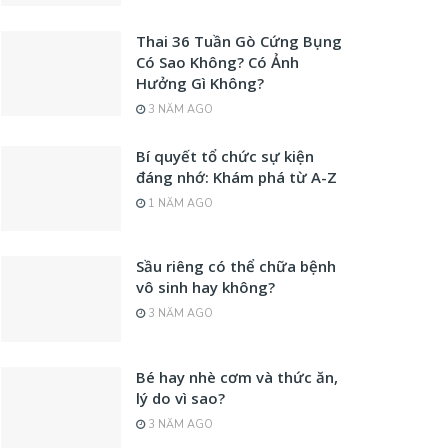
Thai 36 Tuần Gò Cứng Bụng
Có Sao Không? Có Ảnh
Hưởng Gì Không?
3 NĂM AGO
Bí quyết tổ chức sự kiện
đáng nhớ: Khám phá từ A-Z
1 NĂM AGO
Sầu riêng có thể chữa bệnh
vô sinh hay không?
3 NĂM AGO
Bé hay nhè cơm và thức ăn,
lý do vì sao?
3 NĂM AGO