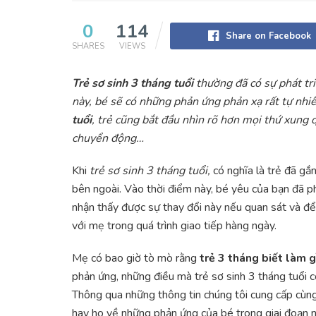
0
114
Share on Facebook
SHARES
VIEWS
Trẻ sơ sinh 3 tháng tuổi
thường đã có sự phát tr
này, bé sẽ có những phản ứng phản xạ rất tự nhiê
tuổi
, trẻ cũng bắt đầu nhìn rõ hơn mọi thứ xung 
chuyển động…
Khi
trẻ sơ sinh 3 tháng tuổi,
có nghĩa là trẻ đã gắ
bên ngoài. Vào thời điểm này, bé yêu của bạn đã p
nhận thấy được sự thay đổi này nếu quan sát và đ
với mẹ trong quá trình giao tiếp hàng ngày.
Mẹ có bao giờ tò mò rằng
trẻ 3 tháng biết làm g
phản ứng, những điều mà trẻ sơ sinh 3 tháng tuổi
Thông qua những thông tin chúng tôi cung cấp cùng
hay ho về những phản ứng của bé trong giai đoạn 