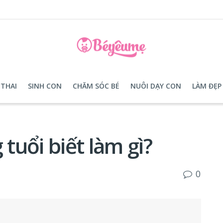
THAI
SINH CON
CHĂM SÓC BÉ
NUÔI DẠY CON
LÀM ĐẸP
 tuổi biết làm gì?
0