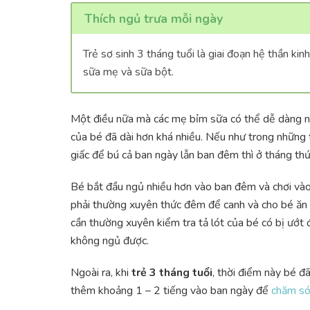
Thích ngủ trưa mỗi ngày
Trẻ sơ sinh 3 tháng tuổi là giai đoạn hệ thần ki
sữa mẹ và sữa bột.
Một điều nữa mà các mẹ bỉm sữa có thể dễ dàng n
của bé đã dài hơn khá nhiều. Nếu như trong những 
giấc để bú cả ban ngày lẫn ban đêm thì ở tháng thứ 
Bé bắt đầu ngủ nhiều hơn vào ban đêm và chơi vào 
phải thường xuyên thức đêm để canh và cho bé ăn 
cần thường xuyên kiểm tra tả lót của bé có bị ướt đ
không ngủ được.
Ngoài ra, khi
trẻ 3 tháng tuổi
, thời điểm này bé đ
thêm khoảng 1 – 2 tiếng vào ban ngày để
chăm só