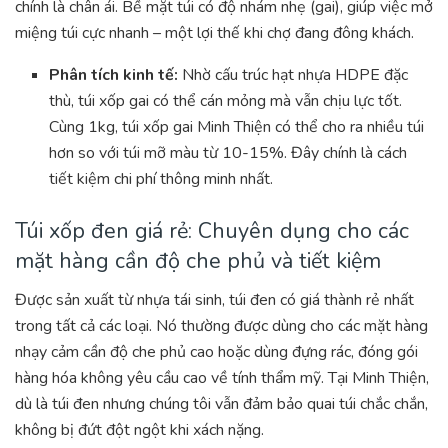
chính là chân ái. Bề mặt túi có độ nhám nhẹ (gai), giúp việc mở
miệng túi cực nhanh – một lợi thế khi chợ đang đông khách.
Phân tích kinh tế:
Nhờ cấu trúc hạt nhựa HDPE đặc
thù, túi xốp gai có thể cán mỏng mà vẫn chịu lực tốt.
Cùng 1kg, túi xốp gai Minh Thiện có thể cho ra nhiều túi
hơn so với túi mỡ màu từ 10-15%. Đây chính là cách
tiết kiệm chi phí thông minh nhất.
Túi xốp đen giá rẻ: Chuyên dụng cho các
mặt hàng cần độ che phủ và tiết kiệm
Được sản xuất từ nhựa tái sinh, túi đen có giá thành rẻ nhất
trong tất cả các loại. Nó thường được dùng cho các mặt hàng
nhạy cảm cần độ che phủ cao hoặc dùng đựng rác, đóng gói
hàng hóa không yêu cầu cao về tính thẩm mỹ. Tại Minh Thiện,
dù là túi đen nhưng chúng tôi vẫn đảm bảo quai túi chắc chắn,
không bị đứt đột ngột khi xách nặng.