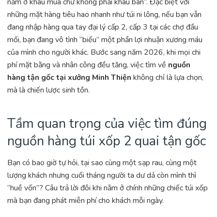
nằm ở khâu mua chứ không phải khâu bán”. Đặc biệt với
những mặt hàng tiêu hao nhanh như túi ni lông, nếu bạn vẫn
đang nhập hàng qua tay đại lý cấp 2, cấp 3 tại các chợ đầu
mối, bạn đang vô tình “biếu” một phần lợi nhuận xương máu
của mình cho người khác. Bước sang năm 2026, khi mọi chi
phí mặt bằng và nhân công đều tăng, việc tìm về
nguồn
hàng tận gốc tại xưởng Minh Thiện
không chỉ là lựa chọn,
mà là chiến lược sinh tồn.
Tầm quan trọng của việc tìm đúng
nguồn hàng túi xốp 2 quai tận gốc
Bạn có bao giờ tự hỏi, tại sao cùng một sạp rau, cùng một
lượng khách nhưng cuối tháng người ta dư dả còn mình thì
“huề vốn”? Câu trả lời đôi khi nằm ở chính những chiếc túi xốp
mà bạn đang phát miễn phí cho khách mỗi ngày.