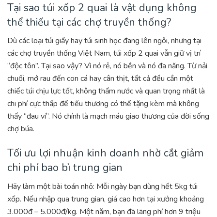
Tại sao túi xốp 2 quai là vật dụng không
thể thiếu tại các chợ truyền thống?
Dù các loại túi giấy hay túi sinh học đang lên ngôi, nhưng tại
các chợ truyền thống Việt Nam, túi xốp 2 quai vẫn giữ vị trí
“độc tôn”. Tại sao vậy? Vì nó rẻ, nó bền và nó đa năng. Từ nải
chuối, mớ rau đến con cá hay cân thịt, tất cả đều cần một
chiếc túi chịu lực tốt, không thấm nước và quan trọng nhất là
chi phí cực thấp để tiểu thương có thể tặng kèm mà không
thấy “đau ví”. Nó chính là mạch máu giao thương của đời sống
chợ búa.
Tối ưu lợi nhuận kinh doanh nhờ cắt giảm
chi phí bao bì trung gian
Hãy làm một bài toán nhỏ: Mỗi ngày bạn dùng hết 5kg túi
xốp. Nếu nhập qua trung gian, giá cao hơn tại xưởng khoảng
3.000đ – 5.000đ/kg. Một năm, bạn đã lãng phí hơn 9 triệu